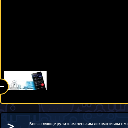
(—
>_
Впечатляюще рулить маленьким локомотивом с мо