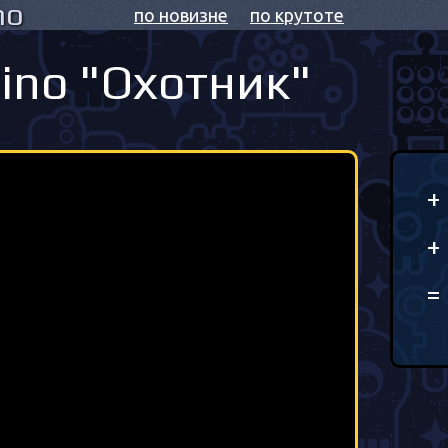
no
по новизне
по крутоте
ino "Охотник"
+
+
=