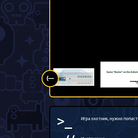
(—
>_
Игра охотник, нужно попас