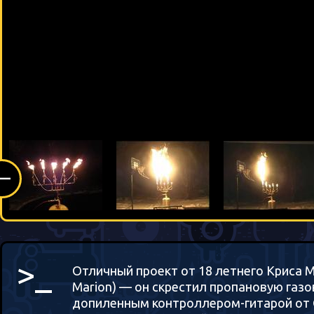
(—
>_
Отличный проект от 18 летнего Криса М
Marion) — он скрестил пропановую газо
допиленным контроллером-гитарой от G