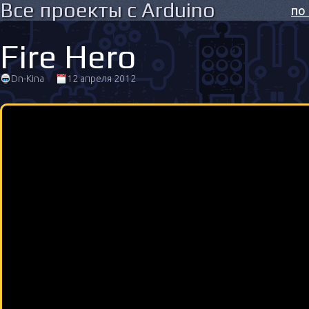
Все проекты с Arduino
по
Fire Hero
Dn-Kina
12 апреля 2012