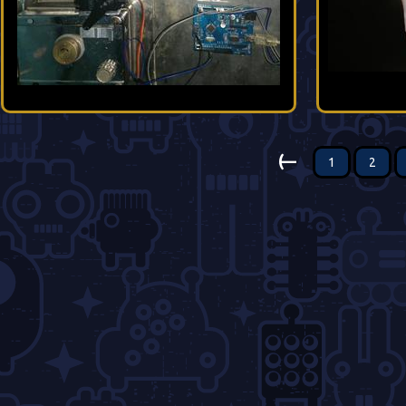
(—
1
2